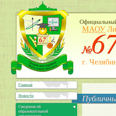
Официальный
МАОУ
Ли
6
№
г. Челяби
Главная
Новости
Публичн
Сведения об
образовательной
организации