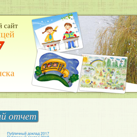
 сайт
цей
7
нска
ый отчет
Публичный доклад 2017
Публичный доклад 2018