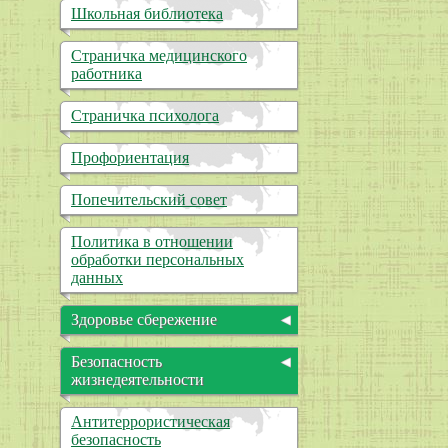
Школьная библиотека
Международное
сотрудничество
Страничка медицинского
Организация питания в
работника
образовательной организации
Образовательные стандарты и
Страничка психолога
требования
Профориентация
Попечительский совет
Политика в отношении
обработки персональных
данных
Здоровье сбережение
Здоровый образ жизни
Безопасность
Безопасность
жизнедеятельности
жизнедеятельности
Информационная
Основы медицинских знаний
Антитеррористическая
безопасность
безопасность
Отмена занятий