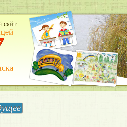
 сайт
цей
7
нска
дущее