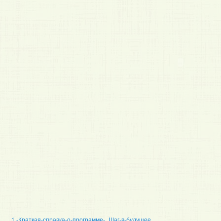
1.-Краткая-справка-о-программе-_Шаг-в-будущее