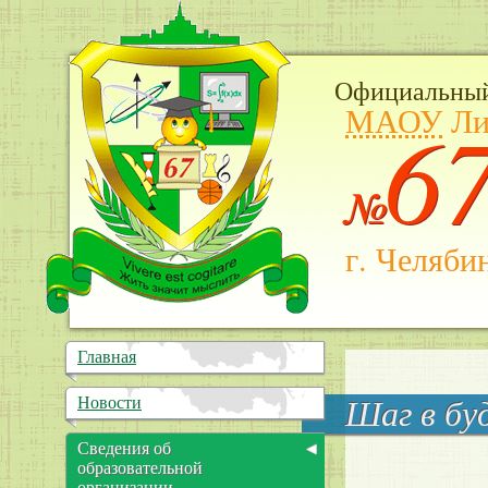
Официальный
МАОУ
Ли
6
№
г. Челяби
Главная
Новости
Шаг в бу
Сведения об
образовательной
организации