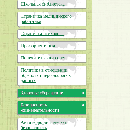
Школьная библиотека
Международное
сотрудничество
Страничка медицинского
Организация питания в
работника
образовательной организации
Образовательные стандарты и
Страничка психолога
требования
Профориентация
Попечительский совет
Политика в отношении
обработки персональных
данных
Здоровье сбережение
Здоровый образ жизни
Безопасность
Безопасность
жизнедеятельности
жизнедеятельности
Информационная
Основы медицинских знаний
Антитеррористическая
безопасность
безопасность
Отмена занятий