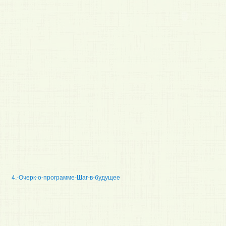
4.-Очерк-о-программе-Шаг-в-будущее