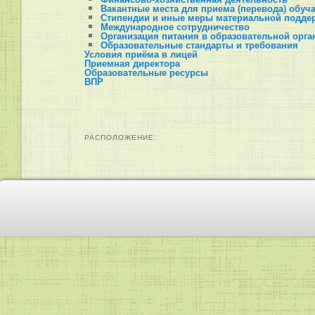
Вакантные места для приема (перевода) обу
Стипендии и иные меры материальной подде
Международное сотрудничество
Организация питания в образовательной орга
Образовательные стандарты и требования
Условия приёма в лицей
Приемная директора
Образовательные ресурсы
ВПР
ОГЭ
ЕГЭ
Олимпиады и конкурсы
Олимпиады и конкурсы
Предварительные результаты школьного эта
Шаг в будущее
РАСПОЛОЖЕНИЕ:
НОУ
Школьный музей
Школьная библиотека
Страничка медицинского работника
Страничка психолога
Профориентация
Попечительский совет
Политика в отношении обработки персональных
Здоровье сбережение
Здоровый образ жизни
Безопасность жизнедеятельности
Основы медицинских знаний
Отмена занятий
Профилактические мероприятия
Безопасность жизнедеятельности
Информационная безопасность
Профилактика ДДТТ
Пожарная безопасность
Безопасность на водоемах