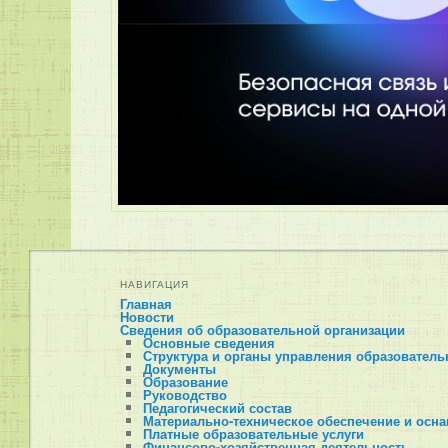
НАВИГАЦИЯ
Главная
Новости
Сведения об образовательной организации
Основные сведения
Структура и органы управления образователь
Документы
Образование
Руководство
Педагогический состав
Материально-техническое обеспечение и осна
Платные образовательные услуги
Финансово-хозяйственная деятельность