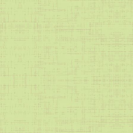
Безопасность на железной дороге
Профилактика электротравм
Безопасность в ЧС
Охрана труда
Антитеррористическая безопасность
Акции
Образование — всем детям
Дети улиц
Школе важен каждый
За здоровый образ жизни
Подросток
Мы выбираем жизнь!
Акция «Одна на всех победа»
Безопасное окно
Я и закон
Информация
ВФСК ГТО
Инновационная деятельность
Общие сведения
«Цифровая культура педагога»
Наставничество
БС Лицей 67
Питание
Нормативные документы (питание)
Примерное десятидневное меню
Ежедневное меню
Информация
Родительский контроль
Охрана здоровья обучающихся в ОО
Школьный спортивный клуб
Лето 2026
Программа воспитания
Навигаторы детства
Наше здоровье в наших руках
Часто задаваемые вопросы