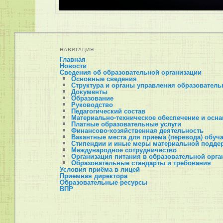
НАВИГАЦИЯ
Главная
Новости
Сведения об образовательной организации
Основные сведения
Структура и органы управления образователь
Документы
Образование
Руководство
Педагогический состав
Материально-техническое обеспечение и осна
Платные образовательные услуги
Финансово-хозяйственная деятельность
Вакантные места для приема (перевода) обу
Стипендии и иные меры материальной подде
Международное сотрудничество
Организация питания в образовательной орга
Образовательные стандарты и требования
Условия приёма в лицей
Приемная директора
Образовательные ресурсы
ВПР
ОГЭ
ЕГЭ
Олимпиады и конкурсы
Олимпиады и конкурсы
Предварительные результаты школьного эта