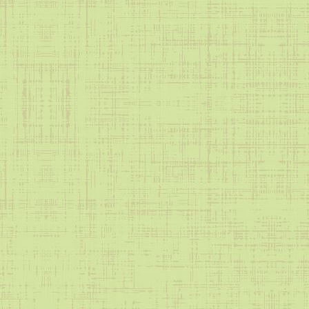
Я и закон
Информация
ВФСК ГТО
Инновационная деятельность
Общие сведения
«Цифровая культура педагога»
Наставничество
БС Лицей 67
Питание
Нормативные документы (питание)
Примерное десятидневное меню
Ежедневное меню
Информация
Родительский контроль
Охрана здоровья обучающихся в ОО
Школьный спортивный клуб
Лето 2026
Программа воспитания
Навигаторы детства
Наше здоровье в наших руках
Часто задаваемые вопросы
Медиацентр лицея
Школьный театр
Школьный хор