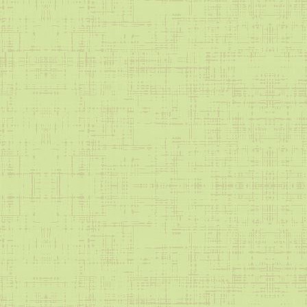
Профилактика электротравм
Безопасность в ЧС
Охрана труда
Антитеррористическая безопасность
Акции
Образование — всем детям
Дети улиц
Школе важен каждый
За здоровый образ жизни
Подросток
Мы выбираем жизнь!
Акция «Одна на всех победа»
Безопасное окно
Я и закон
Информация
ВФСК ГТО
Инновационная деятельность
Общие сведения
«Цифровая культура педагога»
Наставничество
БС Лицей 67
Питание
Нормативные документы (питание)
Примерное десятидневное меню
Ежедневное меню
Информация
Родительский контроль
Охрана здоровья обучающихся в ОО
Школьный спортивный клуб
Лето 2026
Программа воспитания
Навигаторы детства
Наше здоровье в наших руках
Часто задаваемые вопросы
Медиацентр лицея