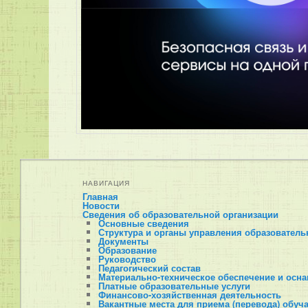
НАВИГАЦИЯ
Главная
Новости
Сведения об образовательной организации
Основные сведения
Структура и органы управления образователь
Документы
Образование
Руководство
Педагогический состав
Материально-техническое обеспечение и осна
Платные образовательные услуги
Финансово-хозяйственная деятельность
Вакантные места для приема (перевода) обу