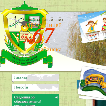
Официальный сайт
67
МАОУ
Лицей
№
г. Челябинска
Главная
Важн
Новости
Сведения об
образовательной
организации