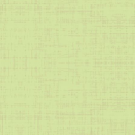
Охрана труда
Антитеррористическая безопасность
Акции
Образование — всем детям
Дети улиц
Школе важен каждый
За здоровый образ жизни
Подросток
Мы выбираем жизнь!
Акция «Одна на всех победа»
Безопасное окно
Я и закон
Информация
ВФСК ГТО
Инновационная деятельность
Общие сведения
«Цифровая культура педагога»
Наставничество
БС Лицей 67
Питание
Нормативные документы (питание)
Примерное десятидневное меню
Ежедневное меню
Информация
Родительский контроль
Охрана здоровья обучающихся в ОО
Школьный спортивный клуб
Лето 2026
Программа воспитания
Навигаторы детства
Наше здоровье в наших руках
Часто задаваемые вопросы
Медиацентр лицея
Школьный театр
Школьный хор