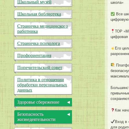
Вакантные места для
Школьный музей
школа»
приема (перевода)
обучающихся
Все шко
Школьная библиотека
Стипендии и иные меры
цифровую 
материальной
поддержки
Страничка медицинского
обучающихся
ТОР «Мо
работника
цифровая 
Международное
сотрудничество
Страничка психолога
Его цел
Организация питания в
разрознен
образовательной
Профориентация
организации
Платфо
Образовательные
Попечительский совет
безопасну
стандарты и требования
максималь
Политика в отношении
обработки персональных
Большинст
данных
привычные
сохраняют
Здоровье сбережение
Как нач
Здоровый образ жизни
Безопасность
Безопасность
жизнедеятельности
Вход в 
жизнедеятельности
для родит
Информационная