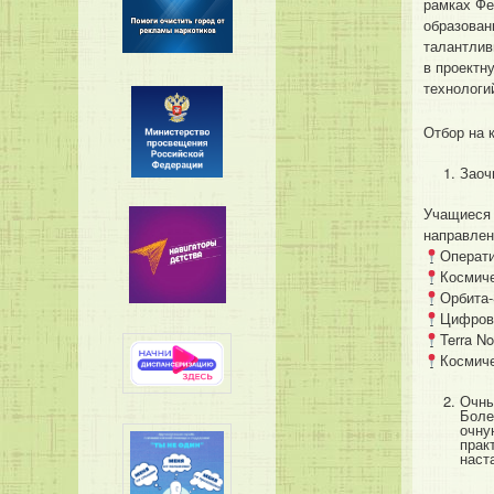
рамках Фе
образован
талантлив
в проектн
технологи
Отбор на 
Заоч
Учащиеся 
направлен
Операти
Космиче
Орбита-
Цифров
Terra N
Космиче
Очны
Боле
очну
прак
наст